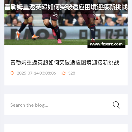
富勒姆重返英超如何突破适应困境迎接新挑战
2025-07-14 03:08:06
328
Search the blog...