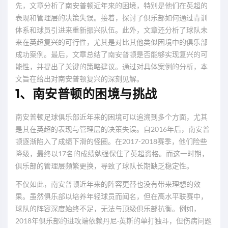
先，文章分析了南安普顿近年来的困境，特别是他们在英超的
表现和管理层的决策失误。接着，探讨了俱乐部如何通过青训
体系和球员引进来重新振兴队伍。此外，文章还分析了球队未
来在英超复兴的可行性，尤其是对比其他类似困境中的俱乐部
成功案例。最后，文章总结了南安普顿是否能够实现复兴的可
能性，并提出了关键的策略建议。通过对具体案例的分析，本
文旨在给出对南安普顿复兴的深刻见解。
1、南安普顿的困境与挑战
南安普顿足球俱乐部近年来的困境可以追溯到多个方面，尤其
是其在英超的表现与管理层的决策失误。自2016年后，南安普
顿逐渐陷入了成绩下滑的怪圈。在2017-2018赛季，他们险些
降级，最终以17名的成绩勉强保住了英超资格。而这一时期，
俱乐部的管理层频繁更换，导致了球队长期缺乏稳定性。
不仅如此，南安普顿近年来的阵容更替也没有带来理想的效
果。虽然俱乐部以培养年轻球员而闻名，但在高水平联赛中，
球队的阵容深度始终不足，无法与顶级俱乐部抗衡。例如，
2018年俱乐部的进攻端依赖丹尼·英斯的单打独斗，但伤病问题