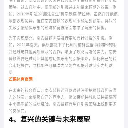
除了青训，南安普顿还必须在转会市场上采取更加精准的引援
策略。过去几年中，俱乐部的引援并未能带来预期的效果。例
如，2019年引进的“魔法先生”穆罕默德·萨拉赫，虽然在其他俱
乐部表现优异，但在南安普顿的表现却未能达到预期。类似的
失败引援给俱乐部的经济和竞技层面带来了沉重的负担。
为了实现复兴，南安普顿需要进行更加有针对性的引援。例
如，2021年夏天，俱乐部签下了比利时前锋亚当·阿姆斯特朗，
并通过与其他英超球队的合作，增强了攻防两端的实力。南安
普顿需要通过对比其他成功俱乐部的引援策略，优化自己的转
会市场操作，寻找那些既具潜力又能立即提升球队实力的球
员。
芒果体育官网
在未来的转会窗口，南安普顿还可以通过注重挖掘低调但有潜
力的球员，来增强自己的竞争力。借鉴莱斯特城和沃特福德等
中小俱乐部的成功经验，南安普顿有望在引援策略上找到更多
的突破口。
4、复兴的关键与未来展望