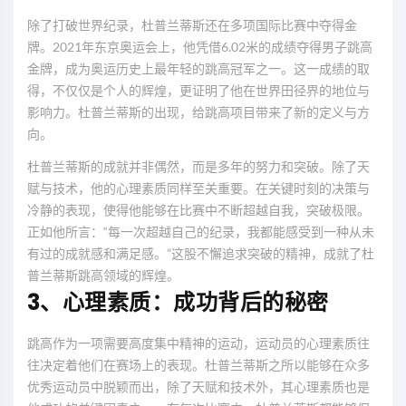
除了打破世界纪录，杜普兰蒂斯还在多项国际比赛中夺得金
牌。2021年东京奥运会上，他凭借6.02米的成绩夺得男子跳高
金牌，成为奥运历史上最年轻的跳高冠军之一。这一成绩的取
得，不仅仅是个人的辉煌，更证明了他在世界田径界的地位与
影响力。杜普兰蒂斯的出现，给跳高项目带来了新的定义与方
向。
杜普兰蒂斯的成就并非偶然，而是多年的努力和突破。除了天
赋与技术，他的心理素质同样至关重要。在关键时刻的决策与
冷静的表现，使得他能够在比赛中不断超越自我，突破极限。
正如他所言：“每一次超越自己的纪录，我都能感受到一种从未
有过的成就感和满足感。”这股不懈追求突破的精神，成就了杜
普兰蒂斯跳高领域的辉煌。
3、心理素质：成功背后的秘密
跳高作为一项需要高度集中精神的运动，运动员的心理素质往
往决定着他们在赛场上的表现。杜普兰蒂斯之所以能够在众多
优秀运动员中脱颖而出，除了天赋和技术外，其心理素质也是