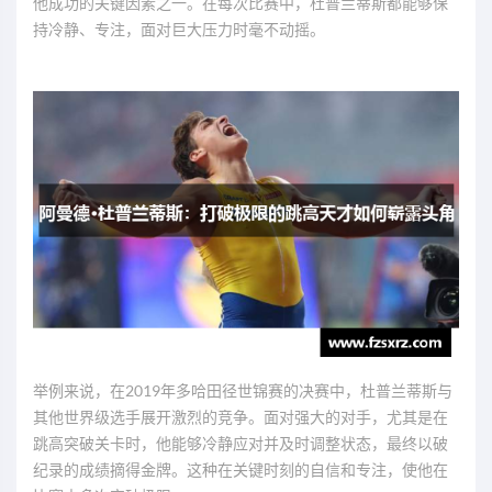
他成功的关键因素之一。在每次比赛中，杜普兰蒂斯都能够保
持冷静、专注，面对巨大压力时毫不动摇。
举例来说，在2019年多哈田径世锦赛的决赛中，杜普兰蒂斯与
其他世界级选手展开激烈的竞争。面对强大的对手，尤其是在
跳高突破关卡时，他能够冷静应对并及时调整状态，最终以破
纪录的成绩摘得金牌。这种在关键时刻的自信和专注，使他在