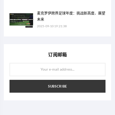
麦克罗伊跨界足球年度：挑战新高度、展望
未来
2025-09-10 19:21:38
订阅邮箱
Your e-mail address...
SUBSCRIBE