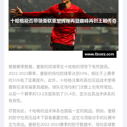
根据赛季数据，曼联的控球率在十哈格的领导下有所提高。
2022-2023赛季，曼联的场均控球率达到59%，相比于上赛季
的55%有了显著提升。此外，十哈格注重的高位压迫战术使得
曼联在进攻端更具威胁。球队在场均射门次数上也有所增加，
从前一个赛季的13.2次提高到了15.4次，显示出其战术体系的
有效性。
尽管如此，十哈格的战术体系也面临一定的挑战。例如，曼联
的防守在高压战术下容易暴露空档，这在与顶级对手的比赛中
尤为突出。曼联在2022-2023赛季的防守数据中，场均丢球数