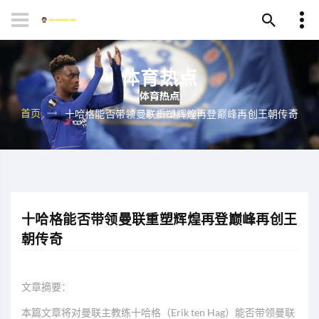
体育热点
首页
十哈格能否带领曼联重塑辉煌再登巅峰再创王朝传奇
十哈格能否带领曼联重塑辉煌再登巅峰再创王
朝传奇
文章摘要：
本篇文章将对曼联主教练十哈格（Erik ten Hag）能否带领曼联