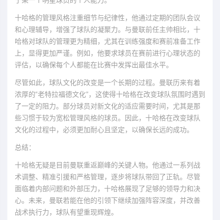
十哈格的管理风格注重细节与纪律性，他通过定期的团队会议
和心理辅导，增强了球队的凝聚力。与曼联前任主帅相比，十
哈格对球队的管理更为精细，尤其在训练强度和赛前准备工作
上，显得更加严谨。例如，他要求球员在赛前进行心理状态的
评估，以确保每个人都能在比赛中发挥出最佳水平。
尽管如此，球队文化的改变是一个长期的过程。曼联历来有着
浓厚的“老特拉福德文化”，这使得十哈格在改变球队氛围时遇到
了一定的阻力。部分球员对新文化的适应需要时间，尤其是那
些习惯于较为宽松管理风格的球员。因此，十哈格在改变球队
文化的过程中，必须更加耐心且坚定，以确保长远的成功。
总结：
十哈格无疑是目前曼联重返巅峰的关键人物。他通过一系列战
术调整、精准引援和严格管理，逐步将球队带回了正轨。尽管
面临着内部问题和外部压力，十哈格展现了足够的领导力和决
心。未来，曼联若能在他的引领下继续加强阵容深度，并改善
战术执行力，球队有望重现辉煌。