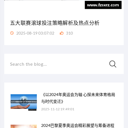
五大联赛滚球投注策略解析及热点分析
2025-08-19 03:07:02
310
Search the blog...
《以2024年奥运会为轴 心探未来体育格局
与时代变迁》
2025-11-12 19:49:01
2024巴黎夏季奥运会精彩展望与筹备进程