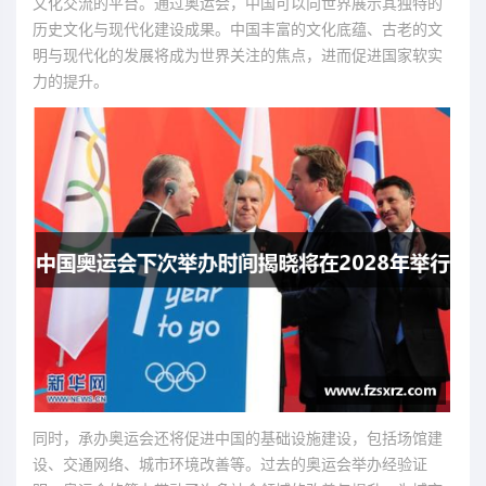
文化交流的平台。通过奥运会，中国可以向世界展示其独特的
历史文化与现代化建设成果。中国丰富的文化底蕴、古老的文
明与现代化的发展将成为世界关注的焦点，进而促进国家软实
力的提升。
同时，承办奥运会还将促进中国的基础设施建设，包括场馆建
设、交通网络、城市环境改善等。过去的奥运会举办经验证