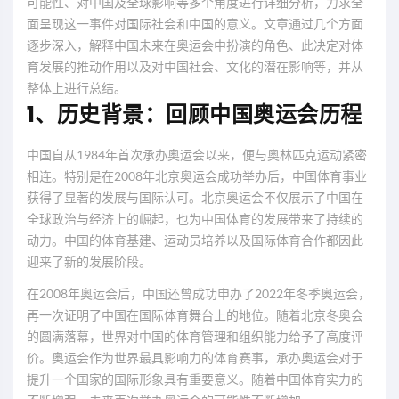
可能性、对中国及全球影响等多个角度进行详细分析，力求全
面呈现这一事件对国际社会和中国的意义。文章通过几个方面
逐步深入，解释中国未来在奥运会中扮演的角色、此决定对体
育发展的推动作用以及对中国社会、文化的潜在影响等，并从
整体上进行总结。
1、历史背景：回顾中国奥运会历程
中国自从1984年首次承办奥运会以来，便与奥林匹克运动紧密
相连。特别是在2008年北京奥运会成功举办后，中国体育事业
获得了显著的发展与国际认可。北京奥运会不仅展示了中国在
全球政治与经济上的崛起，也为中国体育的发展带来了持续的
动力。中国的体育基建、运动员培养以及国际体育合作都因此
迎来了新的发展阶段。
在2008年奥运会后，中国还曾成功申办了2022年冬季奥运会，
再一次证明了中国在国际体育舞台上的地位。随着北京冬奥会
的圆满落幕，世界对中国的体育管理和组织能力给予了高度评
价。奥运会作为世界最具影响力的体育赛事，承办奥运会对于
提升一个国家的国际形象具有重要意义。随着中国体育实力的