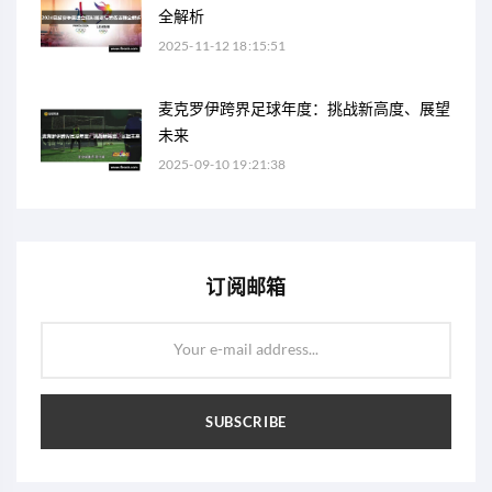
全解析
2025-11-12 18:15:51
麦克罗伊跨界足球年度：挑战新高度、展望
未来
2025-09-10 19:21:38
订阅邮箱
Your e-mail address...
SUBSCRIBE