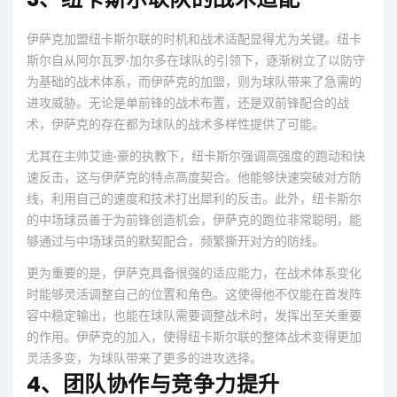
伊萨克加盟纽卡斯尔联的时机和战术适配显得尤为关键。纽卡
斯尔自从阿尔瓦罗·加尔多在球队的引领下，逐渐树立了以防守
为基础的战术体系，而伊萨克的加盟，则为球队带来了急需的
进攻威胁。无论是单前锋的战术布置，还是双前锋配合的战
术，伊萨克的存在都为球队的战术多样性提供了可能。
尤其在主帅艾迪·豪的执教下，纽卡斯尔强调高强度的跑动和快
速反击，这与伊萨克的特点高度契合。他能够快速突破对方防
线，利用自己的速度和技术打出犀利的反击。此外，纽卡斯尔
的中场球员善于为前锋创造机会，伊萨克的跑位非常聪明，能
够通过与中场球员的默契配合，频繁撕开对方的防线。
更为重要的是，伊萨克具备很强的适应能力，在战术体系变化
时能够灵活调整自己的位置和角色。这使得他不仅能在首发阵
容中稳定输出，也能在球队需要调整战术时，发挥出至关重要
的作用。伊萨克的加入，使得纽卡斯尔联的整体战术变得更加
灵活多变，为球队带来了更多的进攻选择。
4、团队协作与竞争力提升