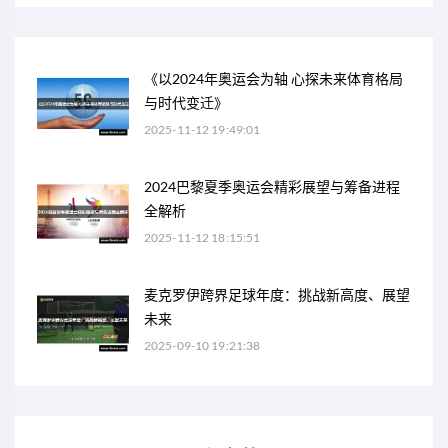
《以2024年奥运会为轴 心探未来体育格局
与时代变迁》
2025-11-12 19:49:01
2024巴黎夏季奥运会精彩展望与筹备进程
全解析
2025-11-12 18:15:51
麦克罗伊跨界足球年度：挑战新高度、展望
未来
2025-09-10 19:21:38