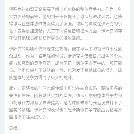
伊萨克的加盟无疑提高了纽卡斯尔联的整体竞争力。作为一名
实力强劲的前锋，他的到来不仅提升了球队的进攻火力，也使
得球队在整体协作方面得到了增强。球队的进攻在伊萨克的引
领下变得更加流畅，尤其在快速反击和控球方面，伊萨克的存
在让其他球员能够获得更多的进攻空间。
伊萨克的影响不仅体现在进攻端，他在球队中的领导作用也逐
渐显现。作为一名年轻的球员，伊萨克凭借着自己出色的个人
能力和强烈的竞争意识，成为了纽卡斯尔更衣室中的一股正能
量。他不仅提升了球队的士气，也激发了其他球员的潜力。球
队整体的竞争力得到了极大的提升。
此外，伊萨克的加盟也促使纽卡斯尔在转会市场上获得更多的
关注和信任。随着球队实力的增强，纽卡斯尔的整体竞争力和
市场号召力都有了显著提高，这为球队未来的长远发展打下了
坚实的基础。伊萨克的表现也为纽卡斯尔在争夺欧战资格等方
面增添了强大的动力。
总结：