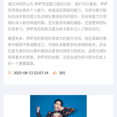
通过对阿历山大·伊萨克加盟之路的分析，我们可以看到，伊萨
克凭借出色的个人能力、快速适应英超的能力、与纽卡斯尔联
队的战术契合度以及对球队整体协作的提升，完全有能力引领
球队进入新的辉煌时期。无论是进攻端的威胁，还是整体团队
的竞争力，伊萨克的到来无疑为纽卡斯尔注入了新的动力。
展望未来，伊萨克的表现仍有很大的提升空间。他在英超的赛
季中能够不断调整自己，为球队贡献更多的进球和助攻，并且
在更为激烈的比赛中展现出更多的领导力和担当，这将为球队
带来更大的荣誉。伊萨克的加盟，注定会成为纽卡斯尔历史上
的一个重要篇章。
2025-08-13 22:07:14
305