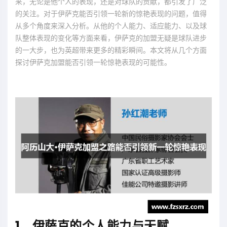
来，无论是他个人的表现，还是对球队的贡献，都引发了广泛
的关注。对于伊萨克能否引领一轮新的惊艳表现的问题，值得
从多个角度来深入分析。从他的个人能力、适应能力、以及球
队整体表现的变化等方面来看，伊萨克的加盟无疑是球队进步
的一大步，也为英超带来更多的精彩瞬间。本文将从几个方面
探讨伊萨克加盟能否引领一轮惊艳表现的可能性。
1、伊萨克的个人能力与天赋