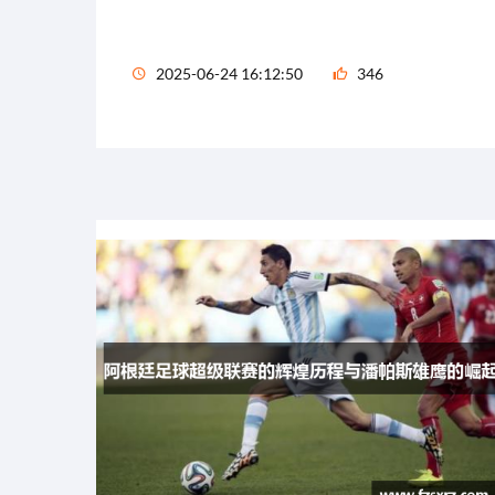
2025-06-24 16:12:50
346