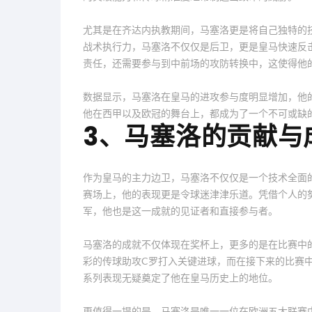
尤其是在齐达内执教期间，马塞洛更是将自己独特的
战术执行力，马塞洛不仅仅是后卫，更是皇马快速反
责任，还需要参与到中前场的攻防转换中，这使得他
数据显示，马塞洛在皇马的进攻参与度明显增加，他
他在西甲以及欧冠的舞台上，都成为了一个不可或缺
3、马塞洛的贡献与
作为皇马的主力边卫，马塞洛不仅仅是一个技术全面
赛场上，他的表现更是令球迷津津乐道。凭借个人的
军，他也是这一成就的见证者和直接参与者。
马塞洛的成就不仅体现在奖杯上，更多的是在比赛中
彩的传球助攻C罗打入关键进球，而在接下来的比赛
系列表现无疑奠定了他在皇马历史上的地位。
更值得一提的是，马塞洛是唯一一位在欧洲五大联赛