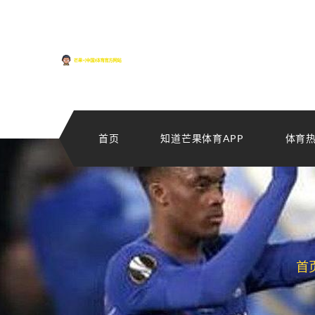
首页
知道芒果体育APP
体育
首