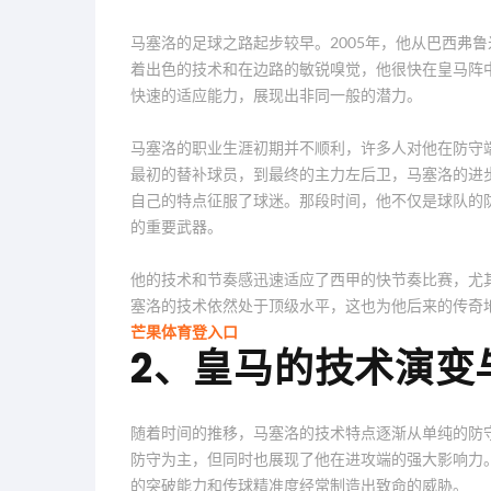
马塞洛的足球之路起步较早。2005年，他从巴西弗
着出色的技术和在边路的敏锐嗅觉，他很快在皇马阵
快速的适应能力，展现出非同一般的潜力。
马塞洛的职业生涯初期并不顺利，许多人对他在防守
最初的替补球员，到最终的主力左后卫，马塞洛的进步
自己的特点征服了球迷。那段时间，他不仅是球队的
的重要武器。
他的技术和节奏感迅速适应了西甲的快节奏比赛，尤
塞洛的技术依然处于顶级水平，这也为他后来的传奇
芒果体育登入口
2、皇马的技术演变
随着时间的推移，马塞洛的技术特点逐渐从单纯的防
防守为主，但同时也展现了他在进攻端的强大影响力
的突破能力和传球精准度经常制造出致命的威胁。