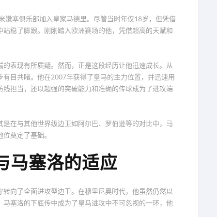
鲁米嫩塞俱乐部加入皇家马德里。尽管当时年仅18岁，但凭借
中站稳了脚跟。刚刚踏入欧洲赛场的他，凭借超高的天赋和
端的表现有所质疑。然而，正是这段经历让他迅速成长。从
有目共睹。他在2007年获得了皇马的主力位置，并迅速用
防线担当，还以超强的突破能力和准确的传球成为了进攻端
其是在与其他世界级边卫如阿尔巴、罗伯逊等的对比中，马
地位奠定了基础。
与马塞洛的适应
守转向了全面进攻型边卫。在穆里尼奥时代，他虽然仍然以
。马塞洛的下底传中成为了皇马进攻中不可忽视的一环，他