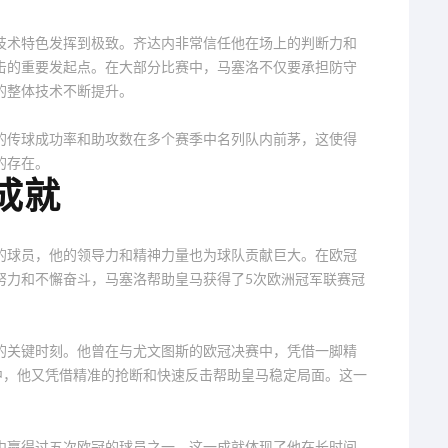
技术特色发挥到极致。齐达内非常信任他在场上的判断力和
击的重要发起点。在大部分比赛中，马塞洛不仅要承担防守
的整体技术不断提升。
的传球成功率和助攻数在多个赛季中名列队内前茅，这使得
的存在。
成就
的球员，他的领导力和精神力量也为球队贡献巨大。在欧冠
努力和不懈奋斗，马塞洛帮助皇马获得了5次欧洲冠军联赛冠
的关键时刻。他曾在与尤文图斯的欧冠决赛中，凭借一脚精
中，他又凭借精准的抢断和快速反击帮助皇马稳定局面。这一
中赢得过五次欧冠的球员之一，这一成就体现了他在长时间