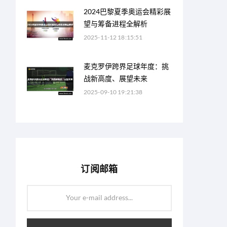
2024巴黎夏季奥运会精彩展
望与筹备进程全解析
2025-11-12 18:15:51
麦克罗伊跨界足球年度：挑
战新高度、展望未来
2025-09-10 19:21:38
订阅邮箱
Your e-mail address...