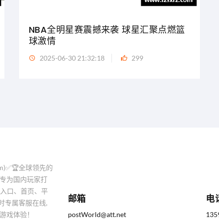
NBA全明星赛震撼来袭 球星汇聚点燃篮
球激情
2025-06-30 21:32:18
299
com)✅🏆全球领先的
！专为国内玩家打
、入口、首页、平
邮箱
电
时专属客服在线,
忧游戏体验！
postWorld@att.net
135