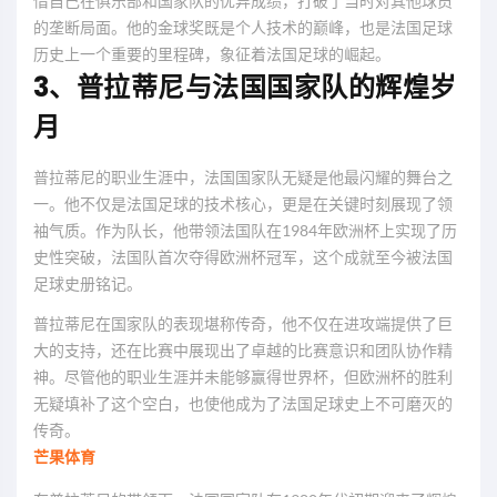
借自己在俱乐部和国家队的优异成绩，打破了当时对其他球员
的垄断局面。他的金球奖既是个人技术的巅峰，也是法国足球
历史上一个重要的里程碑，象征着法国足球的崛起。
3、普拉蒂尼与法国国家队的辉煌岁
月
普拉蒂尼的职业生涯中，法国国家队无疑是他最闪耀的舞台之
一。他不仅是法国足球的技术核心，更是在关键时刻展现了领
袖气质。作为队长，他带领法国队在1984年欧洲杯上实现了历
史性突破，法国队首次夺得欧洲杯冠军，这个成就至今被法国
足球史册铭记。
普拉蒂尼在国家队的表现堪称传奇，他不仅在进攻端提供了巨
大的支持，还在比赛中展现出了卓越的比赛意识和团队协作精
神。尽管他的职业生涯并未能够赢得世界杯，但欧洲杯的胜利
无疑填补了这个空白，也使他成为了法国足球史上不可磨灭的
传奇。
芒果体育