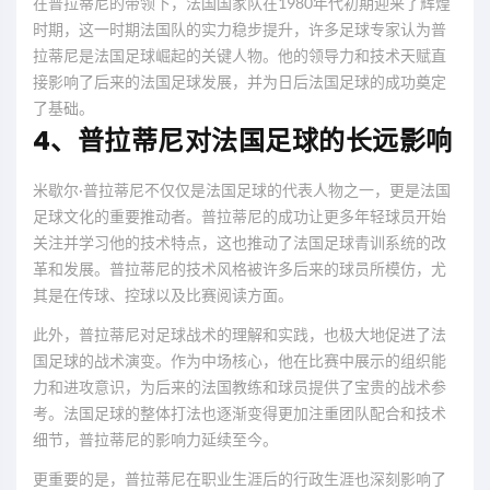
在普拉蒂尼的带领下，法国国家队在1980年代初期迎来了辉煌
时期，这一时期法国队的实力稳步提升，许多足球专家认为普
拉蒂尼是法国足球崛起的关键人物。他的领导力和技术天赋直
接影响了后来的法国足球发展，并为日后法国足球的成功奠定
了基础。
4、普拉蒂尼对法国足球的长远影响
米歇尔·普拉蒂尼不仅仅是法国足球的代表人物之一，更是法国
足球文化的重要推动者。普拉蒂尼的成功让更多年轻球员开始
关注并学习他的技术特点，这也推动了法国足球青训系统的改
革和发展。普拉蒂尼的技术风格被许多后来的球员所模仿，尤
其是在传球、控球以及比赛阅读方面。
此外，普拉蒂尼对足球战术的理解和实践，也极大地促进了法
国足球的战术演变。作为中场核心，他在比赛中展示的组织能
力和进攻意识，为后来的法国教练和球员提供了宝贵的战术参
考。法国足球的整体打法也逐渐变得更加注重团队配合和技术
细节，普拉蒂尼的影响力延续至今。
更重要的是，普拉蒂尼在职业生涯后的行政生涯也深刻影响了