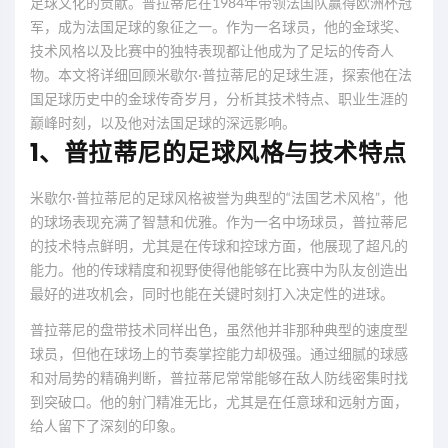
足球文化的贡献。普拉蒂尼在1984年带领法国队赢得欧洲杯冠
军，成为法国足球的象征之一。作为一名球员，他的金球奖、
技术风格以及比赛中的独特表现都让他成为了足坛的传奇人
物。本文将详细回顾米歇尔·普拉蒂尼的足球生涯，探索他在法
国足球历史中的金球传奇岁月，分析其技术特点、职业生涯的
巅峰时刻，以及他对法国足球的深远影响。
1、普拉蒂尼的足球风格与技术特点
米歇尔·普拉蒂尼的足球风格被誉为典型的“法国艺术风格”，他
的球场表现充满了智慧和优雅。作为一名中场球员，普拉蒂尼
的技术特点鲜明，尤其是在传球和控球方面，他展现了超凡的
能力。他的传球精度和视野使得他能够在比赛中为队友创造出
最好的进攻机会，同时也能在关键时刻打入决定性的进球。
普拉蒂尼的盘带技术同样出色，虽然他并非那种典型的速度型
球员，但他在球场上的节奏掌控能力却极强。通过细腻的球感
和对局势的精确判断，普拉蒂尼常常能够在敌人防线密集时找
到突破口。他的射门精准无比，尤其是在任意球和远射方面，
给人留下了深刻的印象。