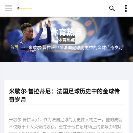
体育热点
首页
米歇尔·普拉蒂尼：法国足球历史中的金球传奇岁月
米歇尔·普拉蒂尼：法国足球历史中的金球传
奇岁月
米歇尔·普拉蒂尼，作为法国足球的历史性人物之一，他的成就
不仅限于个人荣誉的收获，更在于他在足球场上的影响力和对