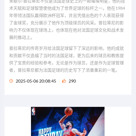
米歇尔·普拉蒂尼不仅是法国足球史上的一颗璀璨明星，他的技
术天赋和足球智慧使他成为了世界足球的标杆之一。他在1984
年带领法国队赢得欧洲杯冠军，并且凭借出色的个人表现获得
了金球奖，充分展示了他作为顶级球员的风采。普拉蒂尼的影
响力不仅体现在球场上，也体现在他对法国足球文化和战术发
展的推动上。
普拉蒂尼的传奇岁月给法国足球留下了深远的影响，他的成就
和贡献不仅造福了当时的法国足球，更为后来的球员和教练提
供了宝贵的经验和参考。无论是作为球员，还是作为足球管理
者，普拉蒂尼都为法国足球的历史写下了浓墨重彩的一笔。
2025-05-06 20:08:45
290