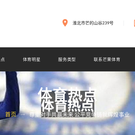
淮北市芒的山谷239号
热点
体育明星
服务类型
联系芒果体育
体育热点
首页
尊重对手共赢未来 公平竞争铸就辉煌事业