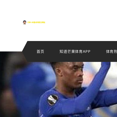
首页
知道芒果体育APP
体育