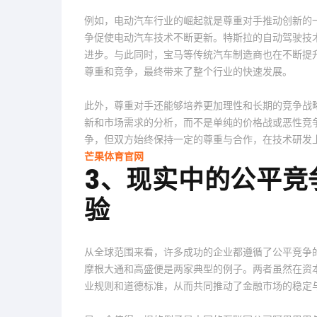
例如，电动汽车行业的崛起就是尊重对手推动创新的
争促使电动汽车技术不断更新。特斯拉的自动驾驶技
进步。与此同时，宝马等传统汽车制造商也在不断提
尊重和竞争，最终带来了整个行业的快速发展。
此外，尊重对手还能够培养更加理性和长期的竞争战
新和市场需求的分析，而不是单纯的价格战或恶性竞
争，但双方始终保持一定的尊重与合作，在技术研发
芒果体育官网
3、现实中的公平竞
验
从全球范围来看，许多成功的企业都遵循了公平竞争
摩根大通和高盛便是两家典型的例子。两者虽然在资
业规则和道德标准，从而共同推动了金融市场的稳定