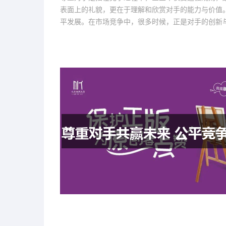
表面上的礼貌，更在于理解和欣赏对手的能力与价值
平发展。在市场竞争中，很多时候，正是对手的创新