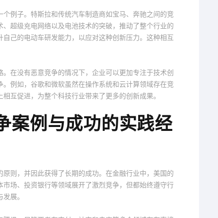
一个例子。特斯拉和传统汽车制造商如宝马、奔驰之间的竞
术、超级充电网络以及电池技术的突破，推动了整个行业的
升自己的电动车研发能力，以应对这种创新压力。这种相互
略。在没有恶意竞争的情况下，企业可以更加专注于技术创
争。例如，谷歌和微软虽然在操作系统和云计算领域存在竞
上相互促进，为整个科技行业带来了更多的创新成果。
争案例与成功的实践经
的原则，并因此获得了长期的成功。在金融行业中，美国的
本市场、投资银行等领域展开了激烈竞争，但都始终遵守行
与发展。