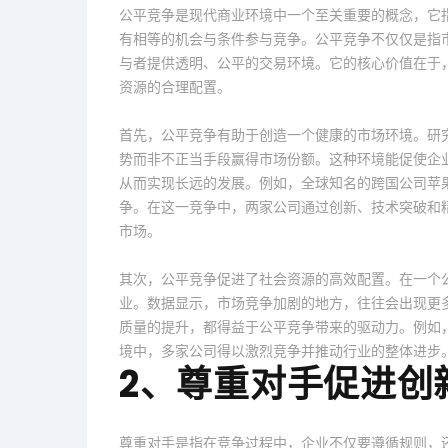
公平竞争是现代商业环境中一个至关重要的概念，它
有相等的机会与条件参与竞争。公平竞争不仅仅是指
与者提供透明、公平的交易环境。它的核心价值在于
资源的合理配置。
首先，公平竞争有助于创造一个健康的市场环境。研
势而非不正当手段赢得市场份额。这种环境能促使企
从而实现长远的发展。例如，全球知名的跨国公司苹
争。在这一竞争中，两家公司通过创新、技术突破和
市场。
其次，公平竞争促进了社会资源的高效配置。在一个
业。数据显示，市场竞争加剧的地方，往往会出现更
质量的提升，都得益于公平竞争带来的驱动力。例如
境中，多家公司得以激烈竞争并推动行业的整体进步
2、尊重对手促进创
尊重对手是指在竞争过程中，企业不仅要遵循规则，