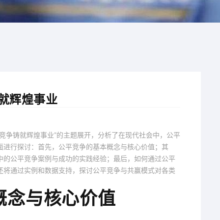
就辉煌事业
竞争铸就辉煌事业”的主题展开，分析了在现代社会中，公平
面进行探讨：首先，公平竞争的基本概念与核心价值；其
中的公平竞争案例与成功的实践经验；最后，如何通过公平
还将通过实例和数据支持，探讨公平竞争与共赢模式对各类
概念与核心价值