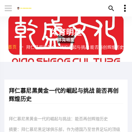
体育明星
首页
拜仁慕尼黑黄金一代的崛起与挑战 能否再创辉煌历史
拜仁慕尼黑黄金一代的崛起与挑战 能否再创
辉煌历史
拜仁慕尼黑黄金一代的崛起与挑战：能否再创辉煌历史
摘要：拜仁慕尼黑足球俱乐部，作为德国乃至世界足坛的顶级