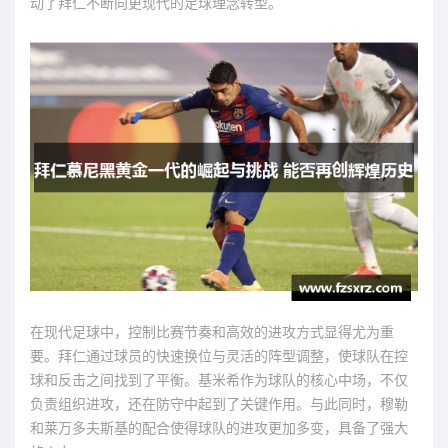
动了拜仁不断向更现代的足球理念转型。
在现代足球中，控制比赛节奏和高效的进攻方式显得尤为重
要。拜仁通过球员的快速换位与灵活的阵型调整，使球队在控
球和反击之间找到了平衡。基米希作为球队的核心中场，不仅
负责组织进攻，还在防守中起到了关键作用。与此同时，穆勒
和莱万多夫斯基的配合使得球队的进攻更加多变，具备了强大