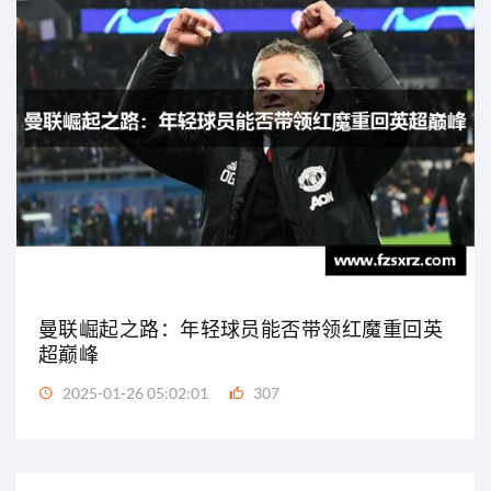
曼联崛起之路：年轻球员能否带领红魔重回英
超巅峰
2025-01-26 05:02:01
307