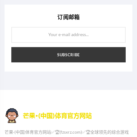
订阅邮箱
Your e-mail address...
SUBSCRIBE
芒果·(中国)体育官方网站✅🏆(fzsxrz.com)✅🏆全球领先的综合游戏