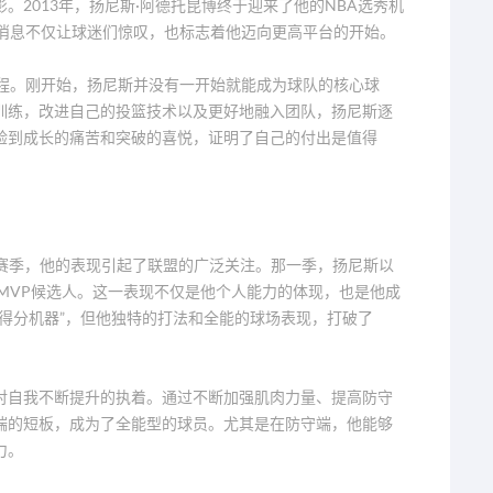
2013年，扬尼斯·阿德托昆博终于迎来了他的NBA选秀机
一消息不仅让球迷们惊叹，也标志着他迈向更高平台的开始。
过程。刚开始，扬尼斯并没有一开始就能成为球队的核心球
训练，改进自己的投篮技术以及更好地融入团队，扬尼斯逐
验到成长的痛苦和突破的喜悦，证明了自己的付出是值得
018赛季，他的表现引起了联盟的广泛关注。那一季，扬尼斯以
成为了MVP候选人。这一表现不仅是他个人能力的体现，也是他成
得分机器”，但他独特的打法和全能的球场表现，打破了
对自我不断提升的执着。通过不断加强肌肉力量、提高防守
端的短板，成为了全能型的球员。尤其是在防守端，他能够
力。