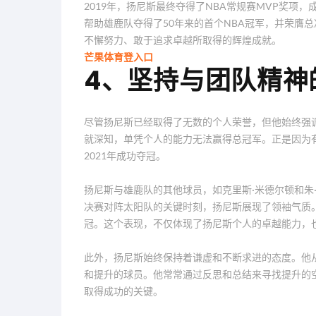
2019年，扬尼斯最终夺得了NBA常规赛MVP奖项
帮助雄鹿队夺得了50年来的首个NBA冠军，并荣膺
不懈努力、敢于追求卓越所取得的辉煌成就。
芒果体育登入口
4、坚持与团队精神
尽管扬尼斯已经取得了无数的个人荣誉，但他始终强
就深知，单凭个人的能力无法赢得总冠军。正是因为
2021年成功夺冠。
扬尼斯与雄鹿队的其他球员，如克里斯·米德尔顿和朱·
决赛对阵太阳队的关键时刻，扬尼斯展现了领袖气质
冠。这个表现，不仅体现了扬尼斯个人的卓越能力，
此外，扬尼斯始终保持着谦虚和不断求进的态度。他
和提升的球员。他常常通过反思和总结来寻找提升的
取得成功的关键。