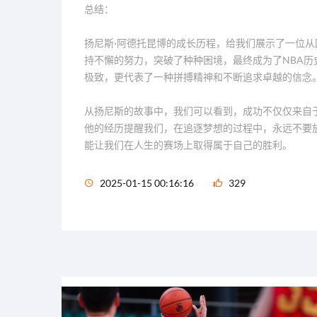
总结：
扬尼斯·阿德托昆博的成长历程，给我们展示了一位
持不懈的努力，突破了种种困境，最终成为了NBA
极致，更代表了一种拼搏精神和不断追求卓越的信念
从扬尼斯的故事中，我们可以看到，成功不仅仅来自
他的经历提醒我们，在追逐梦想的过程中，永远不要
能让我们在人生的赛场上取得属于自己的胜利。
2025-01-15 00:16:16
329