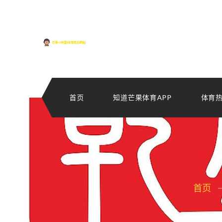
首页
知道芒果体育APP
体育
首页