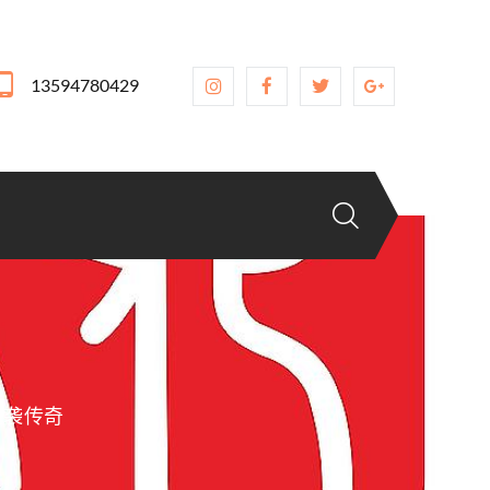
13594780429
逆袭传奇