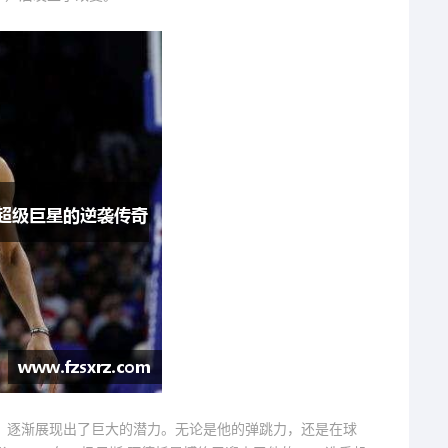
，逐渐展现出了巨大的潜力。无论是他的弹跳力，还是在球