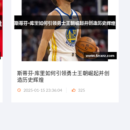
斯蒂芬·库里如何引领勇士王朝崛起并创
造历史辉煌
2025-01-15 23:36:04
325