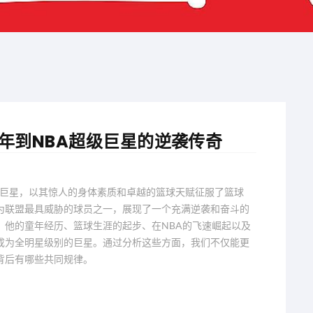
年到NBA超级巨星的逆袭传奇
级巨星，以其惊人的身体素质和卓越的篮球天赋征服了篮球
为联盟最具威胁的球员之一，展现了一个充满逆袭和奋斗的
：他的童年经历、篮球生涯的起步、在NBA的飞速崛起以及
成为全明星级别的巨星。通过分析这些方面，我们不仅能更
背后有哪些共同规律。