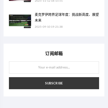
2025-11-12 18:15:51
麦克罗伊跨界足球年度：挑战新高度、展望
未来
2025-09-10 19:21:38
订阅邮箱
Your e-mail address...
SUBSCRIBE