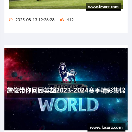
2025-08-13 19:26:28
412