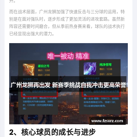
升。
而在战术层面，广州龙狮加强了快速反击与三分球的运用，特
别是在面对强队时，逐步形成了更加灵活的进攻套路。虽然新
阵容还需要时间磨合，但从季前热身赛来看，球队的战术执行
已经显现出强大的潜力。
2、核心球员的成长与进步