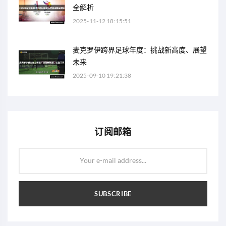
全解析
2025-11-12 18:15:51
麦克罗伊跨界足球年度：挑战新高度、展望
未来
2025-09-10 19:21:38
订阅邮箱
Your e-mail address...
SUBSCRIBE