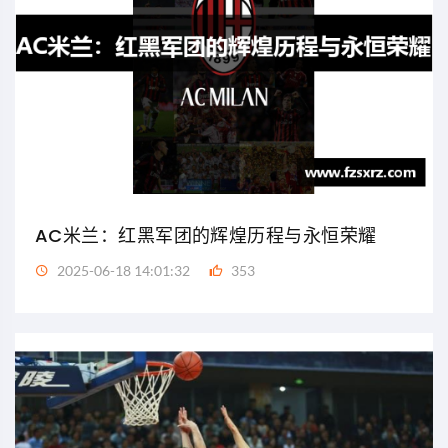
AC米兰：红黑军团的辉煌历程与永恒荣耀
2025-06-18 14:01:32
353