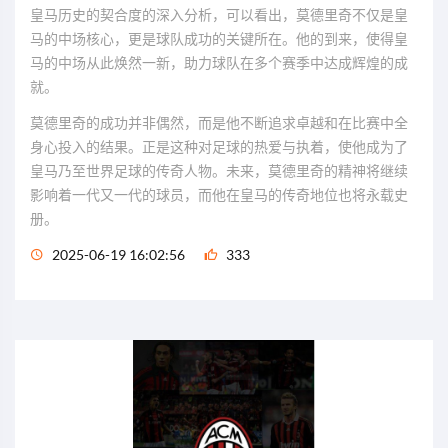
皇马历史的契合度的深入分析，可以看出，莫德里奇不仅是皇
马的中场核心，更是球队成功的关键所在。他的到来，使得皇
马的中场从此焕然一新，助力球队在多个赛季中达成辉煌的成
就。
莫德里奇的成功并非偶然，而是他不断追求卓越和在比赛中全
身心投入的结果。正是这种对足球的热爱与执着，使他成为了
皇马乃至世界足球的传奇人物。未来，莫德里奇的精神将继续
影响着一代又一代的球员，而他在皇马的传奇地位也将永载史
册。
2025-06-19 16:02:56
333