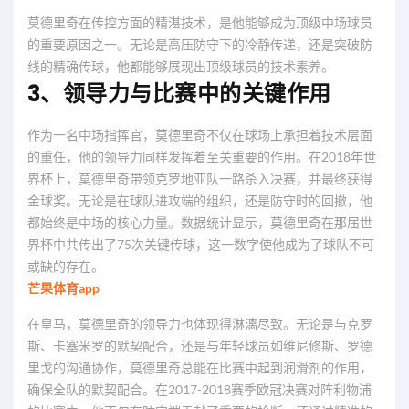
莫德里奇在传控方面的精湛技术，是他能够成为顶级中场球员
的重要原因之一。无论是高压防守下的冷静传递，还是突破防
线的精确传球，他都能够展现出顶级球员的技术素养。
3、领导力与比赛中的关键作用
作为一名中场指挥官，莫德里奇不仅在球场上承担着技术层面
的重任，他的领导力同样发挥着至关重要的作用。在2018年世
界杯上，莫德里奇带领克罗地亚队一路杀入决赛，并最终获得
金球奖。无论是在球队进攻端的组织，还是防守时的回撤，他
都始终是中场的核心力量。数据统计显示，莫德里奇在那届世
界杯中共传出了75次关键传球，这一数字使他成为了球队不可
或缺的存在。
芒果体育app
在皇马，莫德里奇的领导力也体现得淋漓尽致。无论是与克罗
斯、卡塞米罗的默契配合，还是与年轻球员如维尼修斯、罗德
里戈的沟通协作，莫德里奇总能在比赛中起到润滑剂的作用，
确保全队的默契配合。在2017-2018赛季欧冠决赛对阵利物浦